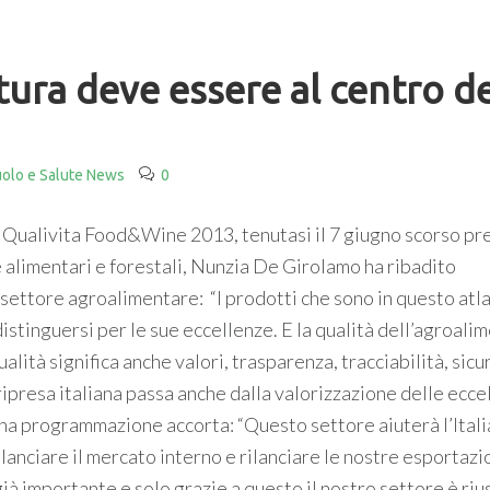
tura deve essere al centro de
olo e Salute News
0
 Qualivita Food&Wine 2013, tenutasi il 7 giugno scorso pre
e alimentari e forestali, Nunzia De Girolamo ha ribadito
l settore agroalimentare: “I prodotti che sono in questo atl
distinguersi per le sue eccellenze. E la qualità dell’agroali
lità significa anche valori, trasparenza, tracciabilità, sic
 ripresa italiana passa anche dalla valorizzazione delle ecce
na programmazione accorta: “Questo settore aiuterà l’Itali
rilanciare il mercato interno e rilanciare le nostre esportazio
ià importante e solo grazie a questo il nostro settore è riu