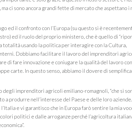
, ma ci sono ancora grandi fette di mercato che aspettano i 
logo ed il confronto con l’Europa (su questo si è recentemen
o) ed il ruolo del proprio ministero, che è quello di “ripor
 totalità usando la politica per interagire con la Cultura,
i Interni. Dobbiamo facilitare il lavoro del imprenditori agric
e di fare innovazione e coniugare la qualità del lavoro con
oppe carte. In questo senso, abbiamo il dovere di semplifica
o degli imprenditori agricoli emiliano-romagnoli, “che si so
to a produrre nell’interesse del Paese e delle loro aziende
Italia e vi garantisco che in Europa farò sentire la mia voc
colori politici e dalle arroganze perché l’agricoltura italia
economica”.