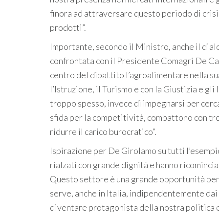
finora ad attraversare questo periodo di crisi
prodotti”.
Importante, secondo il Ministro, anche il dia
confrontata con il Presidente Comagri De Castr
centro del dibattito l’agroalimentare nella sua
l’Istruzione, il Turismo e con la Giustizia e gl
troppo spesso, invece di impegnarsi per cercar
sfida per la competitività, combattono con tr
ridurre il carico burocratico”.
Ispirazione per De Girolamo su tutti l’esempi
rialzati con grande dignità e hanno ricomincia
Questo settore è una grande opportunità per l’
serve, anche in Italia, indipendentemente dai 
diventare protagonista della nostra politica 