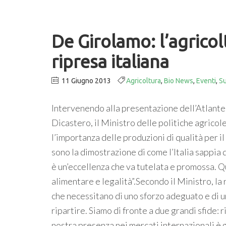
De Girolamo: l’agricol
ripresa italiana
11 Giugno 2013
Agricoltura
,
Bio News
,
Eventi
,
Su
Intervenendo alla presentazione dell’Atlante
Dicastero, il Ministro delle politiche agricol
l’importanza delle produzioni di qualità per i
sono la dimostrazione di come l’Italia sappia 
è un’eccellenza che va tutelata e promossa. Qua
alimentare e legalità”.Secondo il Ministro, la
che necessitano di uno sforzo adeguato e di u
ripartire. Siamo di fronte a due grandi sfide: 
nostra presenza nei mercati internazionali è g