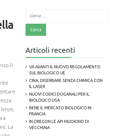
lla
Articoli recenti
sso il
VA AVANTI IL NUOVO REGOLAMENTO
SUL BIOLOGICO UE
CINA, DISERBARE SENZA CHIMICA CON
ante
IL LASER
mentare
NUOVI CODICI DOGANALI PER IL
urezza
BIOLOGICO USA
BENE IL MERCATO BIOLOGICO IN
llenze,
FRANCIA
a a
IN OREGON LE API MUOIONO DI
ni. La
VECCHIAIA
scito