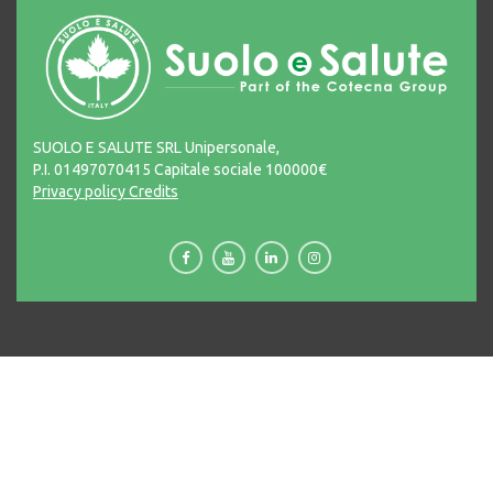
SUOLO E SALUTE SRL Unipersonale,
P.I. 01497070415 Capitale sociale 100000€
Privacy policy
Credits