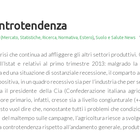
controtendenza
 (Mercato, Statistiche, Ricerca, Normativa, Estero)
,
Suolo e Salute News
isi che continua ad affliggere gli altri settori produttivi
l’Istat e relativi al primo trimestre 2013: malgrado la cr
a ed una situazione di sostanziale recessione, il comparto 
ositiva, in un quadro recessivo sia per l’industria che per s
ma il presidente della Cia (Confederazione italiana agrico
re primario, infatti, cresce sia a livello congiunturale (
sto vuol dire che, nonostante tutti i problemi che condizio
i del maltempo sulle campagne, l’agricoltura riesce a svol
luta controtendenza rispetto all’andamento generale, produt