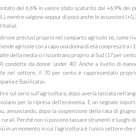
ntato del 6,6% in valore (dato scaturito dal +6,9% dei p
li.), mentre salgono seppur di poco anche le assunzioni (+0
Italia).
ltrove preclusi proprio nel comparto agricolo se, come riv
ziende agricole con a capo una donna di età compresa tra i 1
ù alte della media si riscontrano proprio al Sud (17 per cent
69) condotte da donne ‘under 40’. Anche a livello di man
te nel settore, il 70 per cento è rappresentato propri
mpania e Basilicata».
tire sul serio sull’agricoltura, dopo averla lasciata nell’an
volano per la ripresa dell’economia. E un segnale import
Imu, annunciando, dopo la sospensione della rata di giugno,
i rurali. Perché non si possono tassare strumenti e luoghi d
ù in un momento in cui l’agricoltura è l’unico settore che 