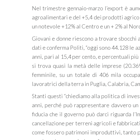
Nel trimestre gennaio-marzo l’export è aume
agroalimentari e del +5,4 dei prodotti agrico
un notevole +12% al Centro e un + 2% al Nord 
Giovani e donne riescono a trovare sbocchi a
dati e conferma Politi, “oggi sono 44.128 le a
anni, pari al 15,4 per cento, e percentuali pi
si trova quasi la metà delle imprese (20.3
femminile, su un totale di 406 mila occupa
lavoratrici della terra in Puglia, Calabria, Ca
Stanti questi “chiediamo alla politica di inves
anni, perché può rappresentare davvero un 
fiducia che il governo può darci riguarda l’
cancellazione per terreni agricoli e fabbricat
come fossero patrimoni improduttivi, tanto pi