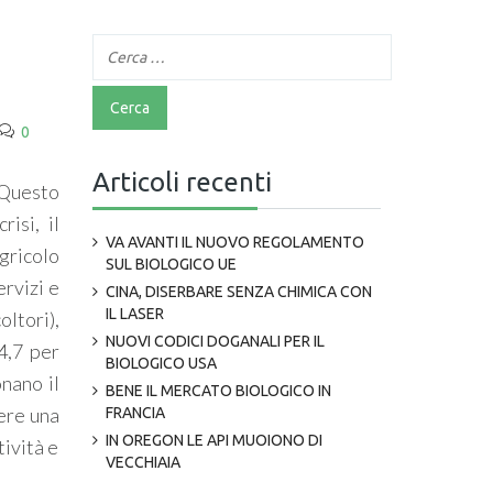
0
Articoli recenti
. Questo
isi, il
VA AVANTI IL NUOVO REGOLAMENTO
agricolo
SUL BIOLOGICO UE
ervizi e
CINA, DISERBARE SENZA CHIMICA CON
IL LASER
ltori),
NUOVI CODICI DOGANALI PER IL
+4,7 per
BIOLOGICO USA
nano il
BENE IL MERCATO BIOLOGICO IN
gere una
FRANCIA
IN OREGON LE API MUOIONO DI
tività e
VECCHIAIA