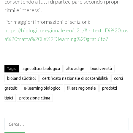
consentendo a tutti di partecipare secondo i propri
ritmi e interessi.
Per maggiori informazioni e iscrizioni:
https://biologicoregionale.eu/b2b/#:~:text=Di%20cos
a%20tratta%20l’e%2Dlearning%20gratuito?
Tags:
agricoltura biologica
alto adige
biodiversità
bioland südtirol
certificato nazionale di sostenibilità
corsi
gratuiti
e-learning biologico
filiera regionale
prodotti
tipici
protezione clima