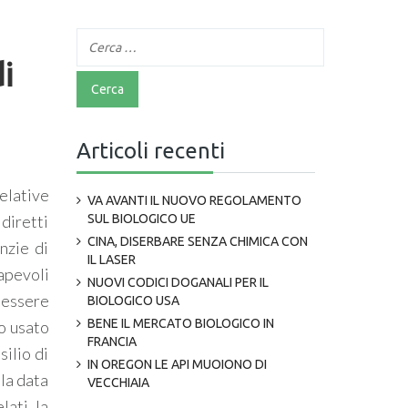
i
Articoli recenti
elative
VA AVANTI IL NUOVO REGOLAMENTO
diretti
SUL BIOLOGICO UE
CINA, DISERBARE SENZA CHIMICA CON
nzie di
IL LASER
sapevoli
NUOVI CODICI DOGANALI PER IL
 essere
BIOLOGICO USA
BENE IL MERCATO BIOLOGICO IN
zo usato
FRANCIA
silio di
IN OREGON LE API MUOIONO DI
 la data
VECCHIAIA
ati, la