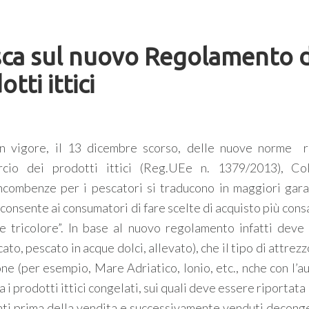
esca sul nuovo Regolamento d
tti ittici
n vigore, il 13 dicembre scorso, delle nuove norme r
cio dei prodotti ittici (Reg.UEe n. 1379/2013), Col
ncombenze per i pescatori si traducono in maggiori gara
 consente ai consumatori di fare scelte di acquisto più con
e tricolore”. In base al nuovo regolamento infatti deve
ato, pescato in acque dolci, allevato), che il tipo di attrez
ne (per esempio, Mare Adriatico, Ionio, etc., nche con l’au
 i prodotti ittici congelati, sui quali deve essere riportata
lati prima della vendita e successivamente venduti decongel