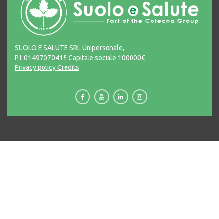
SUOLO E SALUTE SRL Unipersonale,
P.I. 01497070415 Capitale sociale 100000€
Privacy policy
Credits