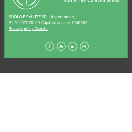
SUOLO E SALUTE SRL Unipersonale,
P.I. 01497070415 Capitale sociale 100000€
Privacy policy
Credits