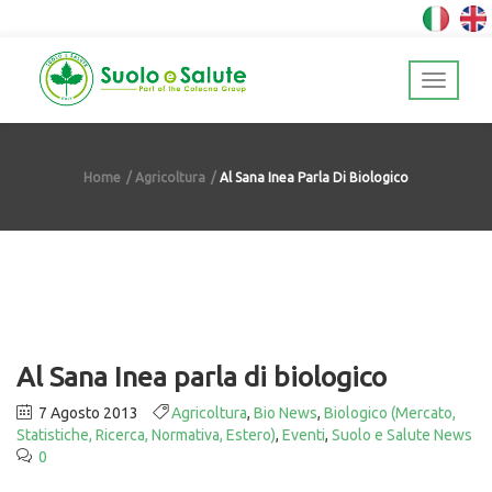
Home
Agricoltura
Al Sana Inea Parla Di Biologico
Al Sana Inea parla di biologico
7 Agosto 2013
Agricoltura
,
Bio News
,
Biologico (Mercato,
Statistiche, Ricerca, Normativa, Estero)
,
Eventi
,
Suolo e Salute News
0