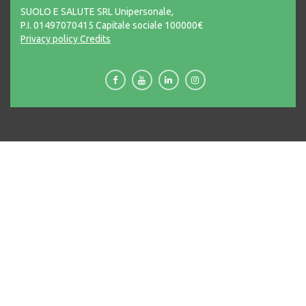
SUOLO E SALUTE SRL Unipersonale,
P.I. 01497070415 Capitale sociale 100000€
Privacy policy
Credits