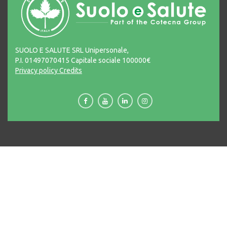
SUOLO E SALUTE SRL Unipersonale,
P.I. 01497070415 Capitale sociale 100000€
Privacy policy
Credits