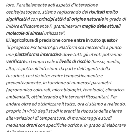
loro. Parallelamente agli aspetti d’interazione
ospite/patogeno, stiamo registrando dei
risultati molto
significativi
con
principi attivi di origine naturale
in grado di
inibire efficacemente F. graminearum
meglio delle attuali
molecole di sintesi
utilizzate”
.
E l’agricoltura di precisione come entra in tutto questo?
“Il progetto Psr SmartAgri Platform sta mettendo a punto
una
piattaforma interattiva
dove tutti gli utenti potranno
verificare
in tempo reale il
livello di rischio
(basso, medio,
alto) rispetto all’infezione da parte dell’agente della
fusariosi, cosi da intervenire tempestivamente e
preventivamente, in funzione di numerosi parametri
(agronomico-colturali, microbiologici, fenologici, climatico-
ambientali), ottimizzando gli interventi fitosanitari. Per
andare oltre ed ottimizzare il tutto, ora ci stiamo avvalendo,
proprio in virtù degli studi inerenti le risposte delle piante
alle variazioni di temperatura, di monitoraggi e studi
mediante
droni
con specifiche ottiche, in grado di elaborare