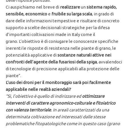
delle risposte puntuali.
Ci auspichiamo nel breve di
realizzare
un
sistema rapido,
sensibile, economico
e
fruibile su larga scala
, in grado di
dare delle informazioni tempestive e risultare di concreto
supporto a scelte decisionali strategiche per la difesa
d’importanti coltivazioni made in Italy come il
grano. L’obiettivo è di coniugare le conoscenze specifiche
inerenti le risposte di resistenza nelle piante di grano, le
potenzialità applicative di
sostanze naturali attive nei
confronti dell’agente della fusariosi della spiga
, avvalendoci
di tecnologie di precisione applicabili alla protezione delle
piante”.
L’uso dei droni per il monitoraggio sarà poi facilmente
applicabile nelle realtà aziendali?
“Sì, l’obiettivo è quello di indirizzare ed
ottimizzare
interventi di carattere agronomico-colturale e fitoiatrico
con valenza territoriale
. In areali caratterizzati da una
determinata coltivazione ed interessati dalle stesse
problematiche fitopatologiche come in questo caso (grano