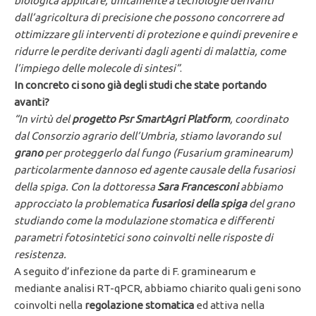
biologica applicare, unitamente a tecnologie derivanti
dall’agricoltura di precisione che possono concorrere ad
ottimizzare gli interventi di protezione e quindi prevenire e
ridurre le perdite derivanti dagli agenti di malattia, come
l’impiego delle molecole di sintesi”
.
In concreto ci sono già degli studi che state portando
avanti?
“In virtù del
progetto Psr SmartAgri Platform
, coordinato
dal Consorzio agrario dell’Umbria, stiamo lavorando sul
grano
per proteggerlo dal fungo (Fusarium graminearum)
particolarmente dannoso ed agente causale della fusariosi
della spiga. Con la dottoressa
Sara Francesconi
abbiamo
approcciato la problematica
fusariosi della spiga
del grano
studiando come la modulazione stomatica e differenti
parametri fotosintetici sono coinvolti nelle risposte di
resistenza.
A seguito d’infezione da parte di F. graminearum e
mediante analisi RT-qPCR, abbiamo chiarito quali geni sono
coinvolti nella
regolazione stomatica
ed attiva nella