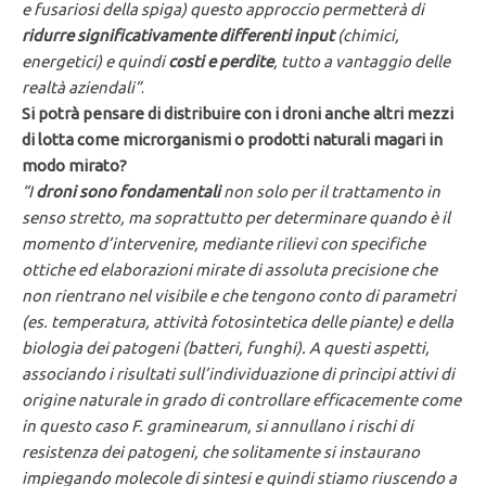
e fusariosi della spiga) questo approccio permetterà di
ridurre significativamente differenti input
(chimici,
energetici) e quindi
costi
e perdite
, tutto a vantaggio delle
realtà aziendali”
.
Si potrà pensare di distribuire con i droni anche altri mezzi
di lotta come microrganismi o prodotti naturali magari in
modo mirato?
“I
droni sono fondamentali
non solo per il trattamento in
senso stretto, ma soprattutto per determinare quando è il
momento d’intervenire, mediante rilievi con specifiche
ottiche ed elaborazioni mirate di assoluta precisione che
non rientrano nel visibile e che tengono conto di parametri
(es. temperatura, attività fotosintetica delle piante) e della
biologia dei patogeni (batteri, funghi). A questi aspetti,
associando i risultati sull’individuazione di principi attivi di
origine naturale in grado di controllare efficacemente come
in questo caso F. graminearum, si annullano i rischi di
resistenza dei patogeni, che solitamente si instaurano
impiegando molecole di sintesi e quindi stiamo riuscendo a