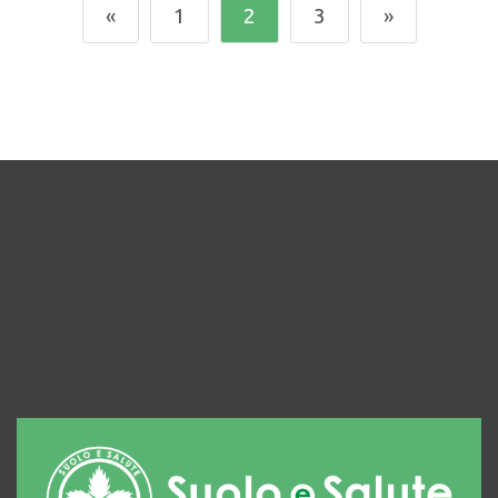
«
1
2
3
»