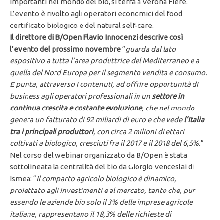
importanti nel mondo del bio, si terrà a Verona Fiere.
L’evento è rivolto agli operatori economici del food
certificato biologico e del natural self-care.
Il direttore di B/Open Flavio Innocenzi descrive così
l’evento del prossimo novembre
“
guarda dal lato
espositivo a tutta l’area produttrice del Mediterraneo e a
quella del Nord Europa per il segmento vendita e consumo.
E punta, attraverso i contenuti, ad offrire opportunità di
business agli operatori professionali in un
settore in
continua crescita e costante evoluzione
, che nel mondo
genera un fatturato di 92 miliardi di euro
e che vede
l’Italia
tra i principali produttori
, con circa 2 milioni di ettari
coltivati a biologico, cresciuti fra il 2017 e il 2018 del 6,5%.
”
Nel corso del webinar organizzato da B/Open è stata
sottolineata la centralità del bio da Giorgio Venceslai di
Ismea: “
Il comparto agricolo biologico è
dinamico,
proiettato agli investimenti e al mercato, tanto che, pur
essendo le aziende bio solo il 3% delle imprese agricole
italiane, rappresentano il 18,3% delle richieste di