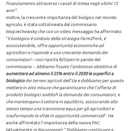
finanziamento attraverso i canali di Ismea negli ultimi 12
anni”
.
Inoltre, la crescente importanza del biolgico nel mondo
agricolo, è stata sottolineata dal commissario
Wojciechowsky che con un video messaggio ha affermato:
“
Il biologico è simbolo della strategia Farm2Fork, è
ecosostenibile, offre opportunità economiche ad
agricoltori e risponde a una crescente domanda dei
consumatori
– così riporta B/Open le parole del
commissario -.
Abbiamo fissato l’ambizioso obiettivo di
aumentare ad almeno il 25% entro il 2030 le superfici a
biologico
dei terreni agricoli dell’Ue e dobbiamo per questo
mettere in atto misure che garantiscano che l’offerta di
prodotti biologici soddisfi la domanda dei consumatori, e
che mantengano il settore in equilibrio, assicurando allo
stesso tempo una transizione equa per gli agricoltori e
trasformando le sfide in opportunità commerciali
”. Ha
anche affrontato l’importanza della nuova PAC
(attualmente in discussione): “
Dobbiamo continuare a