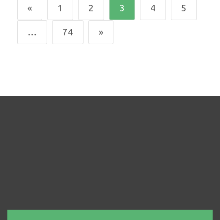
«
1
2
3
4
5
…
74
»