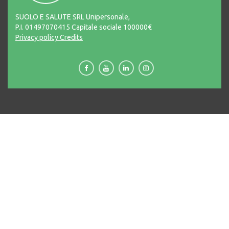
SUOLO E SALUTE SRL Unipersonale,
P.I. 01497070415 Capitale sociale 100000€
Privacy policy
Credits