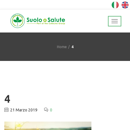
Home
4
4
21 Marzo 2019
0