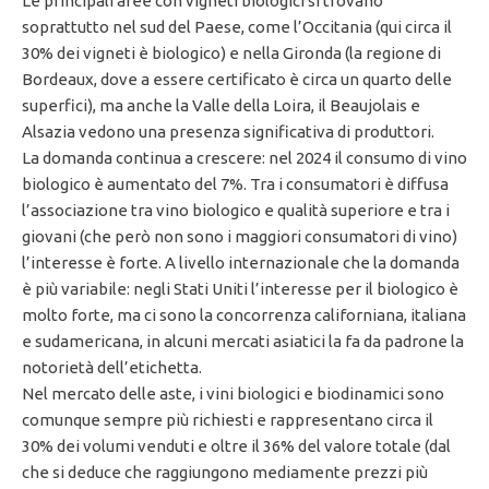
Le principali aree con vigneti biologici si trovano
soprattutto nel sud del Paese, come l’Occitania (qui circa il
30% dei vigneti è biologico) e nella Gironda (la regione di
Bordeaux, dove a essere certificato è circa un quarto delle
superfici), ma anche la Valle della Loira, il Beaujolais e
Alsazia vedono una presenza significativa di produttori.
La domanda continua a crescere: nel 2024 il consumo di vino
biologico è aumentato del 7%. Tra i consumatori è diffusa
l’associazione tra vino biologico e qualità superiore e tra i
giovani (che però non sono i maggiori consumatori di vino)
l’interesse è forte. A livello internazionale che la domanda
è più variabile: negli Stati Uniti l’interesse per il biologico è
molto forte, ma ci sono la concorrenza californiana, italiana
e sudamericana, in alcuni mercati asiatici la fa da padrone la
notorietà dell’etichetta.
Nel mercato delle aste, i vini biologici e biodinamici sono
comunque sempre più richiesti e rappresentano circa il
30% dei volumi venduti e oltre il 36% del valore totale (dal
che si deduce che raggiungono mediamente prezzi più