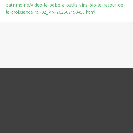
patrimoine/video-la-boite-a-outils-vins-bio-le-retour-de-
la-croissance-19-02_VN-202602190453.html