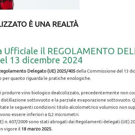
LIZZATO È UNA REALTÀ
tta Ufficiale il REGOLAMENTO D
l 13 dicembre 2024
egolamento Delegato (UE) 2025/405
della Commissione del 13 d
 per quanto riguarda le pratiche enologiche.
à di produrre vino biologico dealcolizzato, precedentemente non c
a distillazione sottovuoto e la parziale evaporazione sottovuoto.
tate le seguenti condizioni: titolo alcolometrico volumico non su
evono essere inferiori a 0,2 micrometri.
CE) n. 607/2009 sono stati abrogati dai Regolamenti delegati (UE) 2
n vigore il
18 marzo 2025.