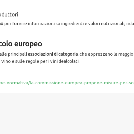
oduttori
no
per fornire informazioni su ingredienti e valori nutrizionali, r
nicolo europeo
lle principali
associazioni di categoria
, che apprezzano la maggior
ino e sulle regole per i vini dealcolati.
lazione-normativa/la-commissione-europea-propone-misure-per-sos