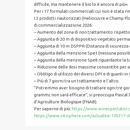
difficile, ma mantenere il bio lo è ancora di più».
Per i 17 formulati commerciali cui non è stata ri
I 2 prodotti riautorizzati (Heliocuvre e Champ F
di commercializzazione 2026:
– Aumento del zona di non trattamento rispetto a
– Aggiunta di 20 m di dispositivo vegetato perm
– Aggiunta di 10 m DSPPR (Distanza di sicurezza 
– Aggiunta della menzione Spe1 (nessuna possibil
– Aggiunta della menzione Spe8 riguardante la tut
– Riduzione delle dosi massime consentite per ap
– Obbligo di utilizzo dei diversi DPI e di guanti in
– Più di 7 giorni tra un trattamento e l’altro.
“Potremmo aver bisogno di trattare ogni tre giorn
grammi; non sarà efficace”, si preoccupa Pascal
d’Agriculture Biologique (FNAB).
Per saperne di più:
https://www.winespectator.
https://www.vitisphere.com/actualite-105317-d