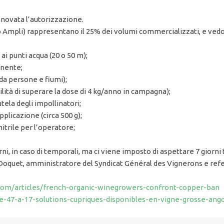
nnovata l’autorizzazione.
lo Ampli) rappresentano il 25% dei volumi commercializzati, e ved
i punti acqua (20 o 50 m);
anente;
da persone e fiumi);
ità di superare la dose di 4 kg/anno in campagna);
ela degli impollinatori;
plicazione (circa 500 g);
 nitrile per l’operatore;
i, in caso di temporali, ma ci viene imposto di aspettare 7 giorni t
 Doquet, amministratore del Syndicat Général des Vignerons e refe
com/articles/french-organic-winegrowers-confront-copper-ban
e-47-a-17-solutions-cupriques-disponibles-en-vigne-grosse-ango