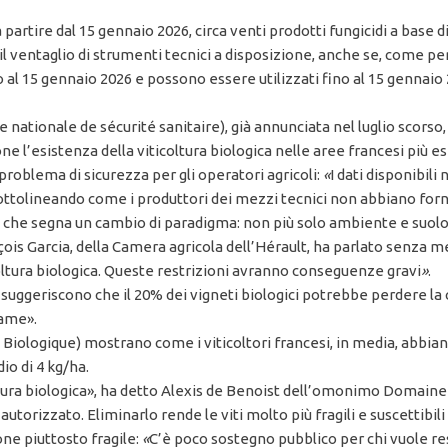
a partire dal 15 gennaio 2026, circa venti prodotti fungicidi a base
ventaglio di strumenti tecnici a disposizione, anche se, come per
 al 15 gennaio 2026 e possono essere utilizzati fino al 15 gennaio
ationale de sécurité sanitaire), già annunciata nel luglio scorso, a
ione l’esistenza della viticoltura biologica nelle aree francesi più 
problema di sicurezza per gli operatori agricoli:
«
I dati disponibili
sottolineando come i produttori dei mezzi tecnici non abbiano fo
e che segna un cambio di paradigma: non più solo ambiente e suolo,
nçois Garcia, della Camera agricola dell’Hérault, ha parlato senza
coltura biologica. Queste restrizioni avranno conseguenze gravi
»
.
suggeriscono che il 20% dei vigneti biologici potrebbe perdere la c
rame».
ure Biologique) mostrano come i viticoltori francesi, in media, abbia
io di 4 kg/ha.
ltura biologica», ha detto Alexis de Benoist dell’omonimo Domaine
orizzato. Eliminarlo rende le viti molto più fragili e suscettibili
ne piuttosto fragile:
«
C’è poco sostegno pubblico per chi vuole res