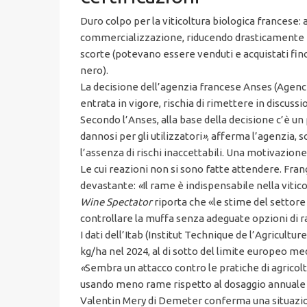
Duro colpo per la viticoltura biologica francese: 
commercializzazione, riducendo drasticamente il 
scorte (potevano essere venduti e acquistati fino
nero).
La decisione dell’agenzia francese Anses (Agence n
entrata in vigore, rischia di rimettere in discuss
Secondo l’Anses, alla base della decisione c’è un 
dannosi per gli utilizzatori
»
, afferma l’agenzia, 
l’assenza di rischi inaccettabili. Una motivazion
Le cui reazioni non si sono fatte attendere. Fra
devastante:
«
Il rame è indispensabile nella viti
Wine Spectator
riporta che «le stime del settore 
controllare la muffa senza adeguate opzioni di 
I dati dell’Itab (Institut Technique de l’Agricult
kg/ha nel 2024, al di sotto del limite europeo med
«
Sembra un attacco contro le pratiche di agrico
usando meno rame rispetto al dosaggio annuale aut
Valentin Mery di Demeter conferma una situazio