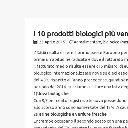
I 10 prodotti biologici più ve
23 Aprile 2015
Agroalimentare
,
Biologico (Mer
L’
Italia
risulta essere il primo paese Europeo pe
ormai un’abitudine radicata e dove il fatturato 
il fatturato medio risulta essere di 6 miliardi di
biologico internazionalizzate nove su dieci espo
del 4,8% rispetto all’anno precedente, quindi sem
periodo del 2014, riusciamo a stilare una lista deg
1)
Uova biologiche
Con 9,7 per cento registrato le uova possiedono 
allo scorso anno sono aumentate del 13%. A caus
2)
Farine biologiche e verdure fresche
Entrambe occupano il secondo posto con una perc
precedente del 7%, mentre le verdure fresche h