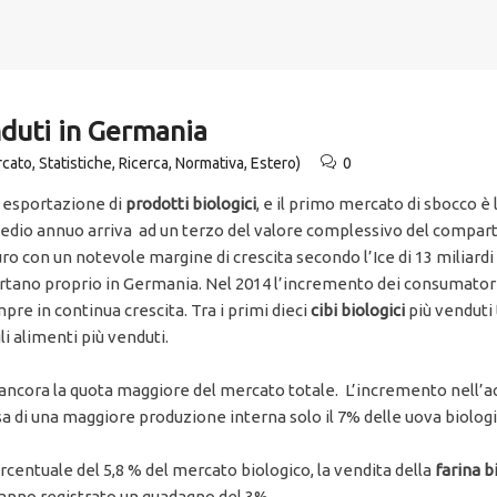
nduti in Germania
cato, Statistiche, Ricerca, Normativa, Estero)
0
r esportazione di
prodotti biologici
, e il primo mercato di sbocco è 
medio annuo arriva ad un terzo del valore complessivo del compart
 euro con un notevole margine di crescita secondo l’Ice di 13 miliard
rtano proprio in Germania. Nel 2014 l’incremento dei consumatori t
pre in continua crescita. Tra i primi dieci
cibi biologici
più venduti 
li alimenti più venduti.
ancora la quota maggiore del mercato totale. L’incremento nell’ac
a di una maggiore produzione interna solo il 7% delle uova biolo
entuale del 5,8 % del mercato biologico, la vendita della
farina b
anno registrato un guadagno del 3%.