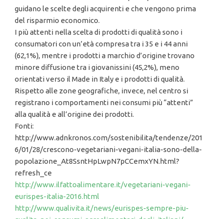
guidano le scelte degli acquirenti e che vengono prima
del risparmio economico.
I più attenti nella scelta di prodotti di qualità sono i
consumatori con un’età compresa tra i 35 e i 44 anni
(62,1%), mentre i prodotti a marchio d’origine trovano
minore diffusione tra i giovanissini (45,2%), meno
orientati verso il Made in Italy e i prodotti di qualità.
Rispetto alle zone geografiche, invece, nel centro si
registrano i comportamenti nei consumi più “attenti”
alla qualità e all’origine dei prodotti.
Fonti:
http://www.adnkronos.com/sostenibilita/tendenze/201
6/01/28/crescono-vegetariani-vegani-italia-sono-della-
popolazione_At8SsntHpLwpN7pCCemxYN.html?
refresh_ce
http://www.ilfattoalimentare.it/vegetariani-vegani-
eurispes-italia-2016.html
http://www.qualivita.it/news/eurispes-sempre-piu-