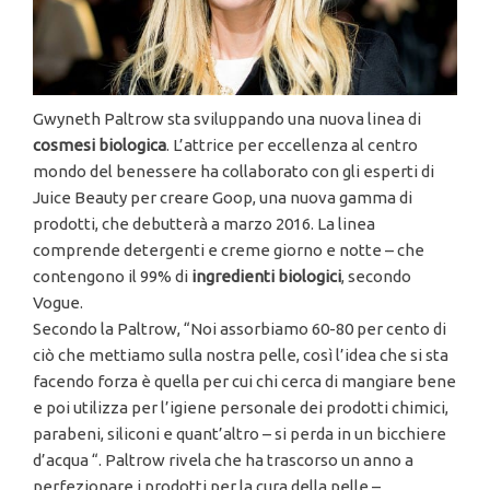
Gwyneth Paltrow sta sviluppando una nuova linea di
cosmesi biologica
. L’attrice per eccellenza al centro
mondo del benessere ha collaborato con gli esperti di
Juice Beauty per creare Goop, una nuova gamma di
prodotti, che debutterà a marzo 2016. La linea
comprende detergenti e creme giorno e notte – che
contengono il 99% di
ingredienti biologici
, secondo
Vogue.
Secondo la Paltrow, “Noi assorbiamo 60-80 per cento di
ciò che mettiamo sulla nostra pelle, così l’idea che si sta
facendo forza è quella per cui chi cerca di mangiare bene
e poi utilizza per l’igiene personale dei prodotti chimici,
parabeni, siliconi e quant’altro – si perda in un bicchiere
d’acqua “. Paltrow rivela che ha trascorso un anno a
perfezionare i prodotti per la cura della pelle –