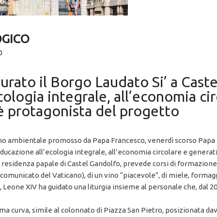
OGICO
0
rato il Borgo Laudato Si’ a Caste
ologia integrale, all’economia circ
 è protagonista del progetto
gno ambientale promosso da Papa Francesco, venerdì scorso Papa 
educazione all’ecologia integrale, all’economia circolare e generati
lla residenza papale di Castel Gandolfo, prevede corsi di formazio
il comunicato del Vaticano), di un vino “piacevole”, di miele, formagg
o, Leone XIV ha guidato una liturgia insieme al personale che, dal 20
rma curva, simile al colonnato di Piazza San Pietro, posizionata dava