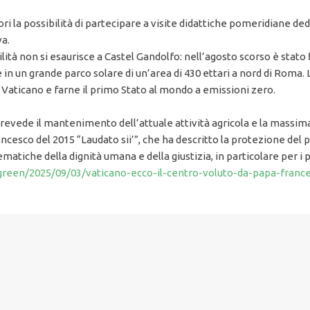
ori la possibilità di partecipare a visite didattiche pomeridiane ded
va.
ilità non si esaurisce a Castel Gandolfo: nell’agosto scorso è stato
n un grande parco solare di un’area di 430 ettari a nord di Roma. 
 Vaticano e farne il primo Stato al mondo a emissioni zero.
a prevede il mantenimento dell’attuale attività agricola e la massi
Francesco del 2015 “Laudato sii’”, che ha descritto la protezione 
iche della dignità umana e della giustizia, in particolare per i p
green/2025/09/03/vaticano-ecco-il-centro-voluto-da-papa-france