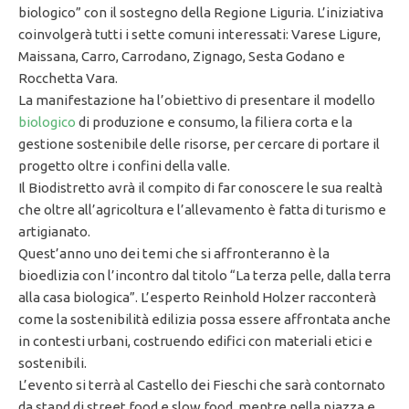
biologico” con il sostegno della Regione Liguria. L’iniziativa
coinvolgerà tutti i sette comuni interessati: Varese Ligure,
Maissana, Carro, Carrodano, Zignago, Sesta Godano e
Rocchetta Vara.
La manifestazione ha l’obiettivo di presentare il modello
biologico
di produzione e consumo, la filiera corta e la
gestione sostenibile delle risorse, per cercare di portare il
progetto oltre i confini della valle.
Il Biodistretto avrà il compito di far conoscere le sua realtà
che oltre all’agricoltura e l’allevamento è fatta di turismo e
artigianato.
Quest’anno uno dei temi che si affronteranno è la
bioedlizia con l’incontro dal titolo “La terza pelle, dalla terra
alla casa biologica”. L’esperto Reinhold Holzer racconterà
come la sostenibilità edilizia possa essere affrontata anche
in contesti urbani, costruendo edifici con materiali etici e
sostenibili.
L’evento si terrà al Castello dei Fieschi che sarà contornato
da stand di street food e slow food, mentre nella piazza e