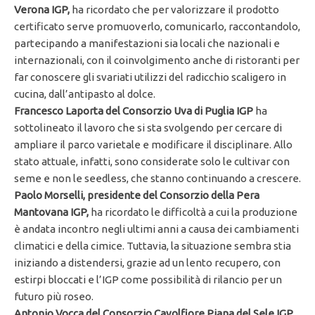
Verona IGP,
ha ricordato che per valorizzare il prodotto
certificato serve promuoverlo, comunicarlo, raccontandolo,
partecipando a manifestazioni sia locali che nazionali e
internazionali, con il coinvolgimento anche di ristoranti per
far conoscere gli svariati utilizzi del radicchio scaligero in
cucina, dall’antipasto al dolce.
Francesco Laporta del Consorzio Uva di Puglia IGP
ha
sottolineato il lavoro che si sta svolgendo per cercare di
ampliare il parco varietale e modificare il disciplinare. Allo
stato attuale, infatti, sono considerate solo le cultivar con
seme e non le seedless, che stanno continuando a crescere.
Paolo Morselli,
presidente del Consorzio
della Pera
Mantovana IGP,
ha ricordato le difficoltà a cui la produzione
è andata incontro negli ultimi anni a causa dei cambiamenti
climatici e della cimice. Tuttavia, la situazione sembra stia
iniziando a distendersi, grazie ad un lento recupero, con
estirpi bloccati e l’IGP come possibilità di rilancio per un
futuro più roseo.
Antonio Vocca del Consorzio Cavolfiore Piana del Sele IGP