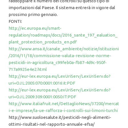
raddoppiare il numero dei controlli su questo tipo di
importazioni dal Paese. Il sistema entrerà in vigore dal
prossimo primo gennaio.
FONTI:
http://ec.europa.eu/smart-
regulation/roadmaps/docs/2016_sante_197_ealuation_
plant_protection_products_en.pdf
http://www.ansa.it/canale_ambiente/notizie/istituzioni
/2016/11/18/commissione-valuta-revisione-norme-
pesticidi-in-agricoltura_c99feb0a-fb87-4d9c-950f-
717a9925e4e2.html
http://eur-lex.europa.eu/LexUriServ/LexUriServ.do?
uri=OJ:L:2005:070:0001:0016:it:PDF
http://eur-lex.europa.eu/LexUriServ/LexUriServ.do?
uri=OJ:L:2009:309:0001:0050:IT:PDF
http://www.italiafruit.net/DettaglioNews/37200/mercat
i-e-imprese/la-ue-rafforza-i-controlli-sui-limoni-turchi
http://www.suoloesalute.it/pesticidi-negli-alimenti-
ottimi-risultati-nel-rapporto-annuale-efsa/