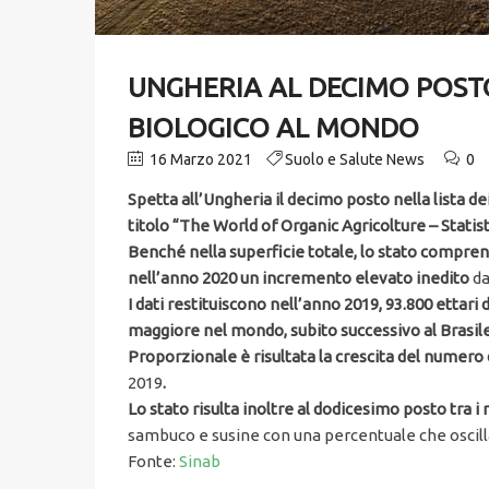
UNGHERIA AL DECIMO POSTO
BIOLOGICO AL MONDO
16 Marzo 2021
Suolo e Salute News
0
Spetta all’Ungheria il decimo posto nella lista 
titolo “The World of Organic Agricolture – Statis
Benché nella superficie totale, lo stato comprenda
nell’anno 2020 un incremento elevato inedito
da
I dati restituiscono nell’anno 2019, 93.800 ettari 
maggiore nel mondo, subito successivo al Brasile
Proporzionale è risultata la crescita del numero 
2019
.
Lo stato risulta inoltre al dodicesimo posto tra i
sambuco e susine con una percentuale che oscilla
Fonte:
Sinab