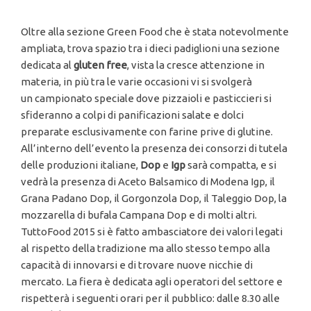
Oltre alla sezione Green Food che è stata notevolmente
ampliata, trova spazio tra i dieci padiglioni una sezione
dedicata al
gluten free
, vista la cresce attenzione in
materia, in più tra le varie occasioni vi si svolgerà
un campionato speciale dove pizzaioli e pasticcieri si
sfideranno a colpi di panificazioni salate e dolci
preparate esclusivamente con farine prive di glutine.
All’interno dell’evento la presenza dei consorzi di tutela
delle produzioni italiane,
Dop
e
Igp
sarà compatta, e si
vedrà la presenza di Aceto Balsamico di Modena Igp, il
Grana Padano Dop, il Gorgonzola Dop, il Taleggio Dop, la
mozzarella di bufala Campana Dop e di molti altri.
TuttoFood 2015 si è fatto ambasciatore dei valori legati
al rispetto della tradizione ma allo stesso tempo alla
capacità di innovarsi e di trovare nuove nicchie di
mercato. La fiera è dedicata agli operatori del settore e
rispetterà i seguenti orari per il pubblico: dalle 8.30 alle