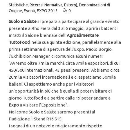
Statistiche, Ricerca, Normativa, Estero)
,
Denominazioni di
Origine
,
Eventi
,
EXPO 2015
0
Suolo e Salute
si prepara a partecipare al grande evento
presente a Rho Fiera dal 3 al 6 maggio; aprirà i battenti
infatti il Salone biennale dell’
Agroalimentare
,
TuttoFood
, nella sua quinta edizione, parallelamente alla
prima settimana di apertura dell’Expo. Paolo Borgio,
l’Exhibition Manager, ci comunica alcuni numeri:
“Avremo oltre 7mila marchi, circa 3mila espositori, di cui
450/500 internazionali, 43 paesi presenti. Abbiamo circa
20mila visitatori internazionali e ci aspettiamo 50mila
italiani. Ci aspettiamo anche per i visitatori
un’opportunità in più che è quella di poter visitare di
giorno Tuttofood e a partire dalle 19 poter andare a
Expo
a visitare l’Esposizione”.
Noi come Suolo e Salute saremo presenti al
Padiglione 1 Stand R16 S15.
I segnali di un notevole miglioramento rispetto