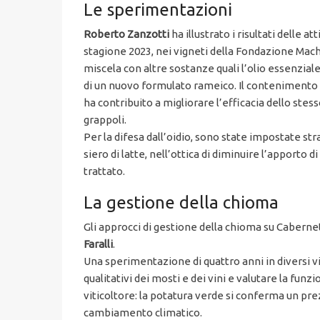
Le sperimentazioni
Roberto Zanzotti
ha illustrato i risultati delle 
stagione 2023, nei vigneti della Fondazione Mach
miscela con altre sostanze quali l’olio essenziale 
di un nuovo formulato rameico. Il contenimento di
ha contribuito a migliorare l’efficacia dello stes
grappoli.
Per la difesa dall’oidio, sono state impostate str
siero di latte, nell’ottica di diminuire l’apporto
trattato.
La gestione della chioma
Gli approcci di gestione della chioma su Cabernet
Faralli
.
Una sperimentazione di quattro anni in diversi vi
qualitativi dei mosti e dei vini e valutare la funzi
viticoltore: la potatura verde si conferma un pre
cambiamento climatico.