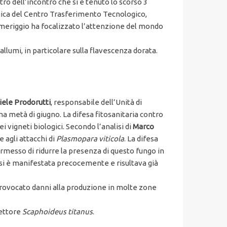
ro dell’incontro che si è tenuto lo scorso 3
ogica del Centro Trasferimento Tecnologico,
omeriggio ha focalizzato l’attenzione del mondo
llumi, in particolare sulla flavescenza dorata.
ele Prodorutti
, responsabile dell’Unità di
ma metà di giugno. La difesa fitosanitaria contro
 vigneti biologici. Secondo l’analisi di
Marco
 agli attacchi di
Plasmopara viticola
. La difesa
ermesso di ridurre la presenza di questo fungo in
io si è manifestata precocemente e risultava già
o provocato danni alla produzione in molte zone
vettore
Scaphoideus titanus
.