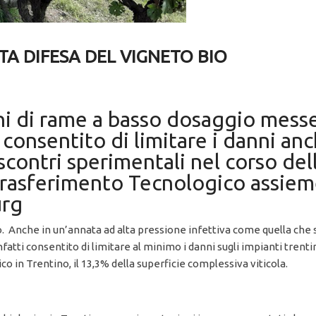
A DIFESA DEL VIGNETO BIO
oni di rame a basso dosaggio messe
nsentito di limitare i danni anch
iscontri sperimentali nel corso del
Trasferimento Tecnologico assieme
urg
uò. Anche in un’annata ad alta pressione infettiva come quella ch
fatti consentito di limitare al minimo i danni sugli impianti trent
ico in Trentino, il 13,3% della superficie complessiva viticola.