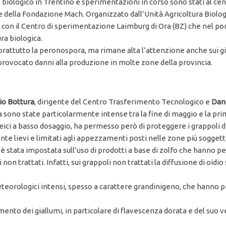
 biologico in Trentino e sperimentazioni in corso sono stati al cent
de della Fondazione Mach. Organizzato dall’Unità Agricoltura Biol
e con il Centro di sperimentazione Laimburg di Ora (BZ) che nel p
ra biologica.
prattutto la peronospora, ma rimane alta l’attenzione anche sui gia
provocato danni alla produzione in molte zone della provincia.
io Bottura
, dirigente del Centro Trasferimento Tecnologico e
Dani
a sono state particolarmente intense tra la fine di maggio e la pri
ici a basso dosaggio, ha permesso però di proteggere i grappoli dei
e lievi e limitati agli appezzamenti posti nelle zone più soggette
, è stata impostata sull’uso di prodotti a base di zolfo che hanno p
non trattati. Infatti, sui grappoli non trattati la diffusione di oid
ti meteorologici intensi, spesso a carattere grandinigeno, che hann
ento dei giallumi, in particolare di flavescenza dorata e del suo 