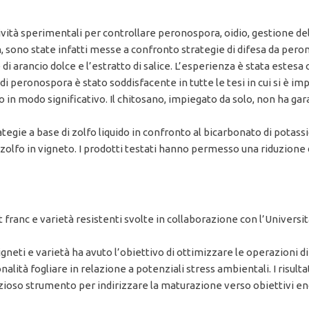
attività sperimentali per controllare peronospora, oidio, gestione d
, sono state infatti messe a confronto strategie di difesa da peron
di arancio dolce e l’estratto di salice. L’esperienza è stata estesa 
 peronospora è stato soddisfacente in tutte le tesi in cui si è imp
so in modo significativo. Il chitosano, impiegato da solo, non ha ga
ategie a base di zolfo liquido in confronto al bicarbonato di potass
 di zolfo in vigneto. I prodotti testati hanno permesso una riduzion
 franc e varietà resistenti svolte in collaborazione con l’Universit
gneti e varietà ha avuto l’obiettivo di ottimizzare le operazioni d
onalità fogliare in relazione a potenziali stress ambientali. I risult
zioso strumento per indirizzare la maturazione verso obiettivi eno