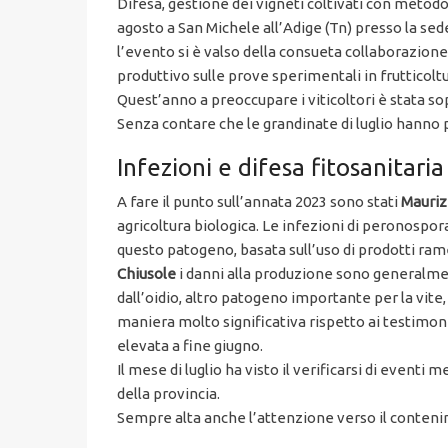
Difesa, gestione dei vigneti coltivati con metodo
agosto a San Michele all’Adige (Tn) presso la se
l’evento si è valso della consueta collaborazion
produttivo sulle prove sperimentali in frutticoltu
Quest’anno a preoccupare i viticoltori è stata so
Senza contare che le grandinate di luglio hanno 
Infezioni e difesa fitosanitaria
A fare il punto sull’annata 2023 sono stati
Mauriz
agricoltura biologica. Le infezioni di peronospor
questo patogeno, basata sull’uso di prodotti rame
Chiusole
i danni alla produzione sono generalment
dall’oidio, altro patogeno importante per la vite
maniera molto significativa rispetto ai testimoni 
elevata a fine giugno.
Il mese di luglio ha visto il verificarsi di even
della provincia.
Sempre alta anche l’attenzione verso il contenim