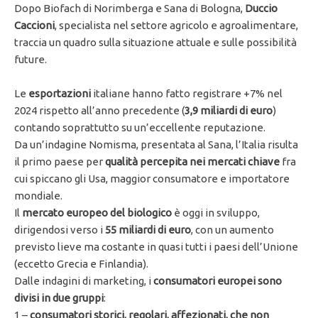
Dopo Biofach di Norimberga e Sana di Bologna,
Duccio
Caccioni
, specialista nel settore agricolo e agroalimentare,
traccia un quadro sulla situazione attuale e sulle possibilità
future.
Le
esportazioni
italiane hanno fatto registrare +7% nel
2024 rispetto all’anno precedente (
3,9 miliardi di euro
)
contando soprattutto su un’eccellente reputazione.
Da un’indagine Nomisma, presentata al Sana, l’Italia risulta
il primo paese per
qualità percepita nei mercati chiave
fra
cui spiccano gli Usa, maggior consumatore e importatore
mondiale.
Il
mercato europeo del biologico
è oggi in sviluppo,
dirigendosi verso i
55 miliardi di euro
, con un aumento
previsto lieve ma costante in quasi tutti i paesi dell’Unione
(eccetto Grecia e Finlandia).
Dalle indagini di marketing, i
consumatori europei sono
divisi in due gruppi
:
1 –
consumatori storici, regolari, affezionati, che non