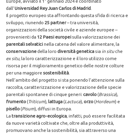
Europe, avviato il 1° gennaio 2024 e coordinato
dall’
Universidad Rey Juan Carlos di Madrid
.
Il progetto europeo sta affrontando questa sfida di ricerca e
sviluppo, riunendo
25 partner
– tra università,
organizzazioni della società civile e aziende europee –
provenienti da
12 Paesi europei
sulla valorizzazione dei
parentali selvatici
nella catena del valore alimentare, la
conservazione
della loro
diversità genetica
sia
in situ
che
ex situ
, la loro caratterizzazione e il loro utilizzo come
risorsa per il miglioramento genetico delle nostre colture
per una maggiore
sostenibilità
.
Nell’ambito del progetto si sta ponendo l’attenzione sulla
raccolta, caratterizzazione e valorizzazione delle specie
parentali spontanee di cinque generi:
cavolo
(
Brassica
),
frumento
(
Triticum
),
lattuga
(
Lactuca
),
orzo
(
Hordeum
) e
pisello
(
Pisum
), diffusi in Europa.
La
transizione agro-ecologica
, infatti, può essere facilitata
da nuove varietà coltivate che, oltre alla produttività,
promuovano anche la sostenibilità, sia attraverso una