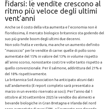
fidarsi: le vendite crescono al
ritmo più veloce degli ultimi
vent’anni
Anche se il costo della vita aumenta e l’economia non è
floridissima, il mercato biologico britannico sta godendo del
suo più grande boom degli ultimi due decenni.
Non solo frutta e verdura, ma anche un aumento definito
“massiccio” per le vendite di carne: quelle di pollo sono
aumentate del 15% in valore del 13% in volume rispetto
all’anno scorso, nonostante costi tre volte tanto rispetto a
quello convenzionale. Per il salmone, addirittura del 21% e
del 18% rispettivamente.
La britannica Soil Association ha anticipato alcuni dati
sull’andamento (il report completo sarà presentato a
marzo in un evento riservato ai soci). Per l’anno dal 1
ottobre al 30 settembre 2025 le vendite dio alimenti e
bevande biologiche in Gran Bretagna e Irlanda del nord
sono aumentate di quasi l’8%, e l’aumento non dipende