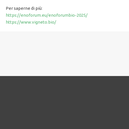
Per saperne di più:
https://enoforum.eu/enoforumbio-2025/
https://www.vigneto.bio/