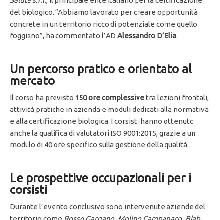
Salute s.r.l.
, il principale ente italiano per la certificazione
del biologico. “Abbiamo lavorato per creare opportunità
concrete in un territorio ricco di potenziale come quello
foggiano”, ha commentato l’AD
Alessandro D’Elia
.
Un percorso pratico e orientato al
mercato
Il corso ha previsto
150 ore complessive
tra lezioni frontali,
attività pratiche in azienda e moduli dedicati alla normativa
e alla certificazione biologica. I corsisti hanno ottenuto
anche la qualifica di valutatori ISO 9001:2015, grazie a un
modulo di 40 ore specifico sulla gestione della qualità.
Le prospettive occupazionali per i
corsisti
Durante l’evento conclusivo sono intervenute aziende del
territorio come
Rosso Gargano, Molino Campanaro, Blab,