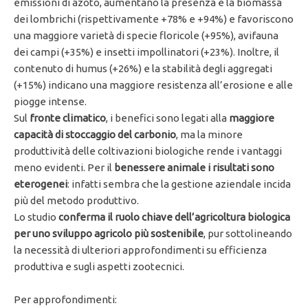
emissioni di azoto, aumentano la presenza e la biomassa
dei lombrichi (rispettivamente +78% e +94%) e favoriscono
una maggiore varietà di specie floricole (+95%), avifauna
dei campi (+35%) e insetti impollinatori (+23%). Inoltre, il
contenuto di humus (+26%) e la stabilità degli aggregati
(+15%) indicano una maggiore resistenza all’erosione e alle
piogge intense.
Sul
fronte climatico
, i benefici sono legati alla
maggiore
capacità di stoccaggio del carbonio
, ma la minore
produttività delle coltivazioni biologiche rende i vantaggi
meno evidenti. Per il
benessere animale i risultati sono
eterogenei
: infatti sembra che la gestione aziendale incida
più del metodo produttivo.
Lo studio
conferma il ruolo chiave dell’agricoltura biologica
per uno sviluppo agricolo più sostenibile
, pur sottolineando
la necessità di ulteriori approfondimenti su efficienza
produttiva e sugli aspetti zootecnici.
Per approfondimenti: