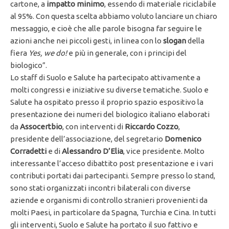
cartone, a
impatto minimo
, essendo di materiale riciclabile
al 95%. Con questa scelta abbiamo voluto lanciare un chiaro
messaggio, e cioè che alle parole bisogna far seguire le
azioni anche nei piccoli gesti, in linea con lo
slogan
della
fiera
Yes, we do!
e più in generale, con i principi del
biologico”.
Lo staff di Suolo e Salute ha partecipato attivamente a
molti congressi e iniziative su diverse tematiche. Suolo e
Salute ha ospitato presso il proprio spazio espositivo la
presentazione dei numeri del biologico italiano elaborati
da
Assocertbio
, con interventi di
Riccardo Cozzo
,
presidente dell’associazione, del segretario
Domenico
Corradetti
e di
Alessandro D’Elia
, vice presidente. Molto
interessante l’acceso dibattito post presentazione e i vari
contributi portati dai partecipanti. Sempre presso lo stand,
sono stati organizzati incontri bilaterali con diverse
aziende e organismi di controllo stranieri provenienti da
molti Paesi, in particolare da Spagna, Turchia e Cina. In tutti
gli interventi, Suolo e Salute ha portato il suo fattivo e