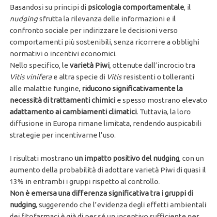
Basandosi su principi di
psicologia comportamentale
, il
nudging
sfrutta la rilevanza delle informazioni e il
confronto sociale per indirizzare le decisioni verso
comportamenti più sostenibili, senza ricorrere a obblighi
normativi o incentivi economici.
Nello specifico, le
varietà Piwi
, ottenute dall’incrocio tra
Vitis vinifera
e altra specie di
Vitis
resistenti o tolleranti
alle malattie fungine,
riducono significativamente la
necessità di trattamenti chimici
e spesso mostrano elevato
adattamento ai cambiamenti climatici
. Tuttavia, la loro
diffusione in Europa rimane limitata, rendendo auspicabili
strategie per incentivarne l’uso.
I risultati mostrano
un impatto positivo del nudging
, con un
aumento della probabilità di adottare varietà Piwi di quasi il
13% in entrambi i gruppi rispetto al controllo.
Non è emersa una differenza significativa tra i gruppi di
nudging
, suggerendo che l’evidenza degli effetti ambientali
dei fitofarmaci è già di per sé un incentivo sufficiente per