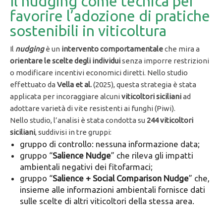
Il nudging come tecnica per
favorire l’adozione di pratiche
sostenibili in viticoltura
Il
nudging
è un
intervento comportamentale
che mira a
orientare le scelte degli individui
senza imporre restrizioni
o modificare incentivi economici diretti. Nello studio
effettuato da
Vella et al.
(2025), questa strategia è stata
applicata per incoraggiare alcuni
viticoltori siciliani
ad
adottare varietà di vite resistenti ai funghi (Piwi).
Nello studio, l’analisi è stata condotta su
244 viticoltori
siciliani
, suddivisi in tre gruppi:
gruppo di controllo: nessuna informazione data;
gruppo “
Salience Nudge
” che rileva gli impatti
ambientali negativi dei fitofarmaci;
gruppo “
Salience + Social Comparison Nudge
” che,
insieme alle informazioni ambientali fornisce dati
sulle scelte di altri viticoltori della stessa area.