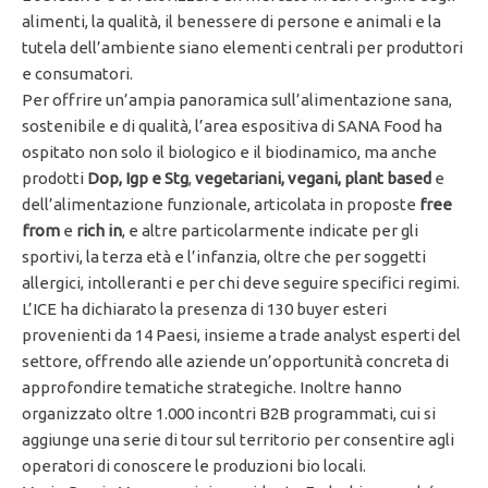
alimenti, la qualità, il benessere di persone e animali e la
tutela dell’ambiente siano elementi centrali per produttori
e consumatori.
Per offrire un’ampia panoramica sull’alimentazione sana,
sostenibile e di qualità, l’area espositiva di SANA Food ha
ospitato non solo il biologico e il biodinamico, ma anche
prodotti
Dop, Igp e Stg
,
vegetariani, vegani, plant based
e
dell’alimentazione funzionale, articolata in proposte
free
from
e
rich in
, e altre particolarmente indicate per gli
sportivi, la terza età e l’infanzia, oltre che per soggetti
allergici, intolleranti e per chi deve seguire specifici regimi.
L’ICE ha dichiarato la presenza di 130 buyer esteri
provenienti da 14 Paesi, insieme a trade analyst esperti del
settore, offrendo alle aziende un’opportunità concreta di
approfondire tematiche strategiche. Inoltre hanno
organizzato oltre 1.000 incontri B2B programmati, cui si
aggiunge una serie di tour sul territorio per consentire agli
operatori di conoscere le produzioni bio locali.