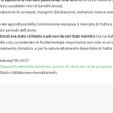
a (i cosiddetti ritiri di beneficienza).
o produzione di compost, mangimi, distillazione, vedranno invece una
erale agricoltura della Commissione europea, il mercato di frutta e 
uesto periodo dell’anno.
ticoli era stato richiesto a più voci da vari Stati membri
, tra cui I
delle crisi, considerate di fondamentale importanza non solo in un
biamento climatico, e per la natura altamente deperibile di frutta 
heda.asp?ID=3327
9/lapprofondimento/aumento-prezzi-di-ritiro-ue-ce-la-proposta
m_k2&id=15004&view=item&Itemid=