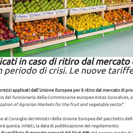
cati in caso di ritiro dal mercato
 periodo di crisi. Le nuove tariffe
rezzi applicati dall’Unione Europea per il ritiro dal mercato di prodo
io del funzionario della Commissione europea Antas Goncalves, 
tion of Agrarian Markets for the fruit and vegetable sector
”.
e al Consiglio dei Ministri della Unione Europea del pacchetto delle 
 questa, infatti, la data di pubblicazione del regolamento.
so di squilibrio di mercato passerà dal 30 al 40%
del prezzo medio di 