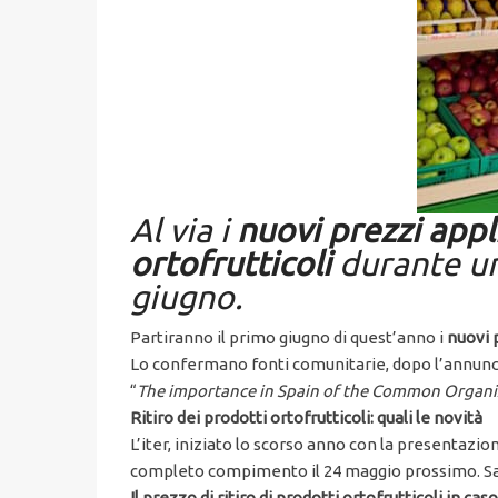
Al via i
nuovi prezzi appli
ortofrutticoli
durante un
giugno.
Partiranno il primo giugno di quest’anno i
nuovi p
Lo confermano fonti comunitarie, dopo l’annunc
“
The importance in Spain of the Common Organiza
Ritiro dei prodotti ortofrutticoli: quali le novità
L’iter, iniziato lo scorso anno con la presentazion
completo compimento il 24 maggio prossimo. Sarà
Il prezzo di ritiro di prodotti ortofrutticoli in ca