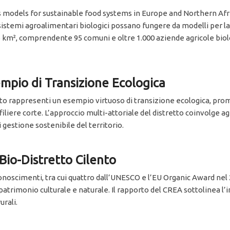
s models for sustainable food systems in Europe and Northern Afri
sistemi agroalimentari biologici possano fungere da modelli per la 
196 km², comprendente 95 comuni e oltre 1.000 aziende agricole biol
sempio di Transizione Ecologica
nto rappresenti un esempio virtuoso di transizione ecologica, prom
iliere corte. L’approccio multi-attoriale del distretto coinvolge agr
 gestione sostenibile del territorio.
 Bio-Distretto Cilento
onoscimenti, tra cui quattro dall’UNESCO e l’EU Organic Award nel 
patrimonio culturale e naturale. Il rapporto del CREA sottolinea l’
urali.