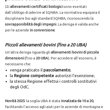
Gli
allevamenti certificati biologici
sono esentati
dall’obbligo di aderire al SQNBA. La normativa equipara il
disciplinare bio agli standard SQNBA, riconoscendo la
sovrapponibilità degli impegni
. La deroga è valida anche
per le aziende
in conversione
.
Piccoli allevamenti bovini (fino a 20 UBA)
Un’altra deroga riguarda gli
allevamenti bovini di piccole
dimensioni
(fino a
20 UBA
). Per accedere all’esonero, è
necessario che:
venga praticato il
pascolamento
;
la
Regione competente
autorizzi l’esenzione;
la stessa Regione effettui i controlli sostitutivi
degli OdC.
Novità 2025
: la soglia UBA è stata
innalzata da 10 a 20
,
facilitando l’accesso agli aiuti per le aziende di montagna e