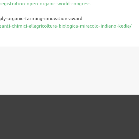
egistration-open-organic-world-congress
ply-organic-farming-innovation-award
zzanti-chimici-allagricoltura-biologica-miracolo-indiano-kedia/