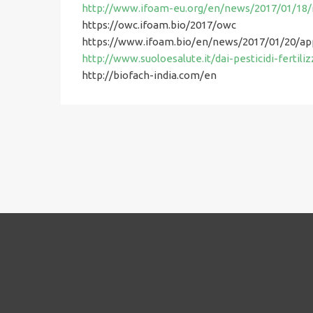
http://www.ifoam-eu.org/en/news/2017/01/18/r
https://owc.ifoam.bio/2017/owc
https://www.ifoam.bio/en/news/2017/01/20/ap
http://www.suoloesalute.it/dai-pesticidi-fertili
http://biofach-india.com/en