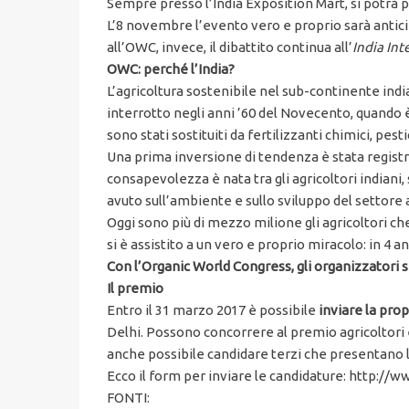
Sempre presso l’India Exposition Mart, si potrà pa
L’8 novembre l’evento vero e proprio sarà antici
all’OWC, invece, il dibattito continua all’
India Int
OWC: perché l’India?
L’agricoltura sostenibile nel sub-continente indi
interrotto negli anni ’60 del Novecento, quando è
sono stati sostituiti da fertilizzanti chimici, pest
Una prima inversione di tendenza è stata registr
consapevolezza è nata tra gli agricoltori indiani
avuto sull’ambiente e sullo sviluppo del settore
Oggi sono più di mezzo milione gli agricoltori che 
si è assistito a un vero e proprio miracolo: in 4 an
Con l’Organic World Congress, gli organizzatori s
Il premio
Entro il 31 marzo 2017 è possibile
inviare
la prop
Delhi. Possono concorrere al premio agricoltori e
anche possibile candidare terzi che presentano l
Ecco il form per inviare le candidature: http:
FONTI: