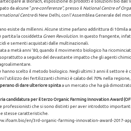
rtecipare al Biofach, esposizione di prodotti e soluzioni bio dall’
pato da alcune “
pre-conferenze”
, presso il
National Centre of Org
ernational Centre
di New Delhi, con l’Assemblea Generale del mond
ano esiste da millenni. Alcune stime parlano addirittura di 10mila 
 partita la cosiddetta
Green Revolution
. In questo frangente, infat
icidi e sementi acquistati dalle multinazionali.
ata a metà anni ’80, quando il movimento biologico ha ricominciat
, soprattutto a seguito del devastante impatto che gli agenti chimi
 agroalimentare.
hanno scelto il metodo biologico. Negli ultimi 3 anni il settore è cr
ni l’utilizzo dei fertilizzanti chimici è calato del 70% nella regione
perano di dare ulteriore spinta
a un mercato che ha già dimostrato
ria candidatura per il terzo Organic Farming Innovation Award (OF
 professionisti che si sono distinti per aver introdotto important
e stesse caratteristiche.
//www.ifoam.bio/en/3rd-organic-farming-innovation-award-2017-ap