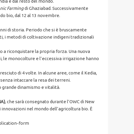
India e dal resto del mondo.
anic Farming
di Ghaziabad. Successivamente
o bio, dal 12 al 13 novembre.
anni di storia. Periodo che si è bruscamente
ti, i metodi di coltivazione indigeni tradizionali
o a riconquistare la propria forza. Una nuova
ci, le monocolture e l’eccessiva irrigazione hanno
esciuto di 4 volte. In alcune aree, come il Kedia,
, senza intaccare la resa dei terreni.
 grande dinamismo e vitalità.
IA)
, che sarà consegnato durante l’OWC di New
i innovazioni nel mondo dell’agricoltura bio. È
plication-form