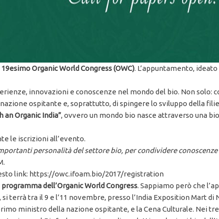
 il 19esimo Organic World Congress (OWC)
. L’appuntamento, ideato
erienze, innovazioni e conoscenze nel mondo del bio. Non solo: con 
nazione ospitante e, soprattutto, di spingere lo sviluppo della filie
h an Organic India”
, ovvero un mondo bio nasce attraverso una bio 
e le iscrizioni all’evento.
mportanti personalità del settore bio, per condividere conoscenze
M.
sto link: https://owc.ifoam.bio/2017/registration
l
programma dell’Organic World Congress
. Sappiamo però che l’a
terrà tra il 9 e l’11 novembre, presso l’India Exposition Mart di N
il primo ministro della nazione ospitante, e la Cena Culturale. Nei t