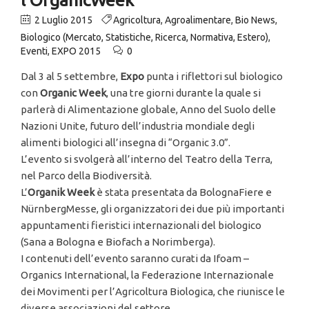
2 Luglio 2015
Agricoltura
,
Agroalimentare
,
Bio News
,
Biologico (Mercato, Statistiche, Ricerca, Normativa, Estero)
,
Eventi
,
EXPO 2015
0
Dal 3 al 5 settembre,
Expo
punta i riflettori sul biologico
con
Organic Week
, una tre giorni durante la quale si
parlerà di Alimentazione globale, Anno del Suolo delle
Nazioni Unite, futuro dell’industria mondiale degli
alimenti biologici all’insegna di “Organic 3.0”.
L’evento si svolgerà all’interno del Teatro della Terra,
nel Parco della Biodiversità.
L’
Organik Week
è stata presentata da BolognaFiere e
NürnbergMesse, gli organizzatori dei due più importanti
appuntamenti fieristici internazionali del biologico
(Sana a Bologna e Biofach a Norimberga).
I contenuti dell’evento saranno curati da Ifoam –
Organics International, la Federazione Internazionale
dei Movimenti per l’Agricoltura Biologica, che riunisce le
diverse associazioni del settore.