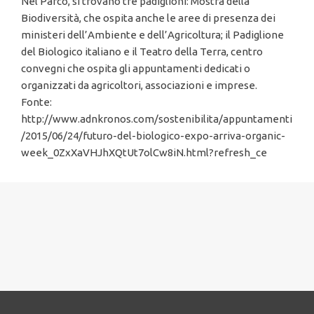
Nel Parco, si trovano tre padiglioni: Mostra della
Biodiversità, che ospita anche le aree di presenza dei
ministeri dell’Ambiente e dell’Agricoltura; il Padiglione
del Biologico italiano e il Teatro della Terra, centro
convegni che ospita gli appuntamenti dedicati o
organizzati da agricoltori, associazioni e imprese.
Fonte:
http://www.adnkronos.com/sostenibilita/appuntamenti
/2015/06/24/futuro-del-biologico-expo-arriva-organic-
week_0ZxXaVHJhXQtUt7olCw8iN.html?refresh_ce