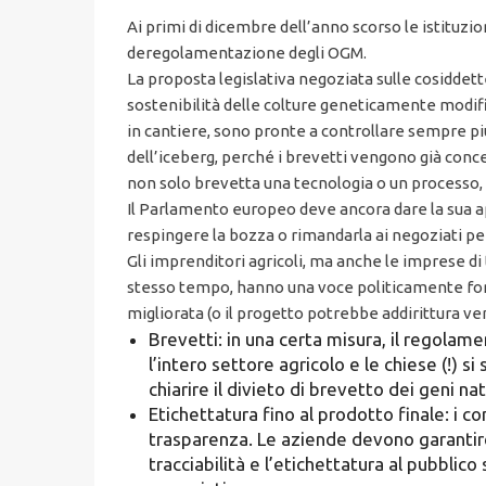
Ai primi di dicembre dell’anno scorso le istitu
deregolamentazione degli OGM.
La proposta legislativa negoziata sulle cosidde
sostenibilità delle colture geneticamente modifi
in cantiere, sono pronte a controllare sempre più
dell’iceberg, perché i brevetti vengono già conce
non solo brevetta una tecnologia o un processo, 
Il Parlamento europeo deve ancora dare la sua a
respingere la bozza o rimandarla ai negoziati p
Gli imprenditori agricoli, ma anche le imprese 
stesso tempo, hanno una voce politicamente fort
migliorata (o il progetto potrebbe addirittura ve
Brevetti: in una certa misura, il regolam
l’intero settore agricolo e le chiese (!) s
chiarire il divieto di brevetto dei geni 
Etichettatura fino al prodotto finale: i 
trasparenza. Le aziende devono garantire
tracciabilità e l’etichettatura al pubbli