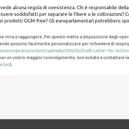
evede alcuna regola di coesistenza. Chi è responsabile dell
ssere soddisfatti per separare le filiere o le coltivazioni? 
i prodotti OGM-free? Gli europarlamentari potrebbero spin
pe mira a raggiungere. Per questo mette a disposizione degli operat
ziende possono facilmente personalizzare per richiedere di respi
nicseurope.bio/content/uploads/2026/03/Draft-Letter-for-Acti
r un vostro maggior coinvolgimento, non esitate a contattare la 
e.bio
).