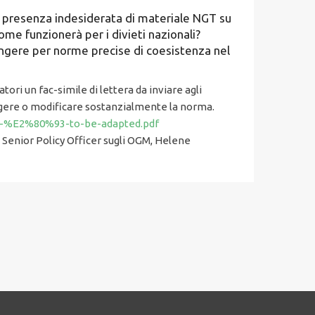
a presenza indesiderata di materiale NGT su
Come funzionerà per i divieti nazionali?
gere per norme precise di coesistenza nel
ori un fac-simile di lettera da inviare agli
ngere o modificare sostanzialmente la norma.
on-%E2%80%93-to-be-adapted.pdf
Senior Policy Officer sugli OGM, Helene