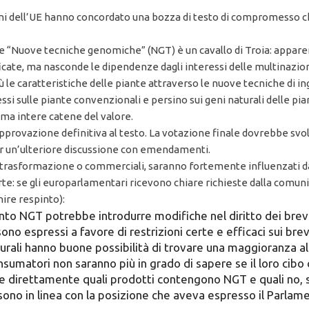
zioni dell’UE hanno concordato una bozza di testo di compromess
tte “Nuove tecniche genomiche” (NGT) è un cavallo di Troia: appa
cate, ma nasconde le dipendenze dagli interessi delle multinazion
 le caratteristiche delle piante attraverso le nuove tecniche di in
ssi sulle piante convenzionali e persino sui geni naturali delle pi
ma intere catene del valore.
pprovazione definitiva al testo. La votazione finale dovrebbe sv
er un’ulteriore discussione con emendamenti.
di trasformazione o commerciali, saranno fortemente influenzati d
e: se gli europarlamentari ricevono chiare richieste dalla comuni
nire respinto):
ento NGT potrebbe introdurre modifiche nel diritto dei brev
i sono espressi a favore di restrizioni certe e efficaci sui b
naturali hanno buone possibilità di trovare una maggioranza 
consumatori non saranno più in grado di sapere se il loro cib
 direttamente quali prodotti contengono NGT e quali no, su
co sono in linea con la posizione che aveva espresso il Par