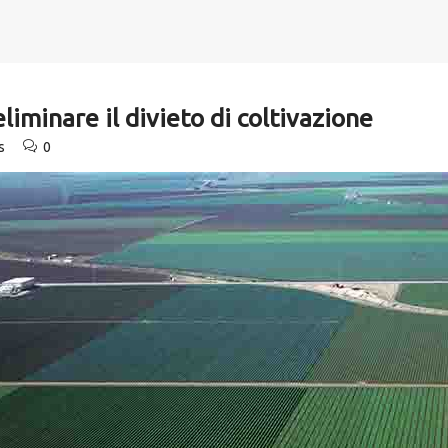
liminare il divieto di coltivazione
s
0