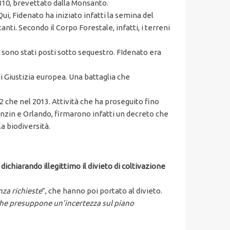
on810, brevettato dalla Monsanto.
 Qui, Fidenato ha iniziato infatti la semina del
ti. Secondo il Corpo Forestale, infatti, i terreni
 sono stati posti sotto sequestro. FIdenato era
 di Giustizia europea. Una battaglia che
12 che nel 2013. Attività che ha proseguito fino
enzin e Orlando, firmarono infatti un decreto che
la biodiversità.
,
dichiarando illegittimo il divieto di coltivazione
za richieste
”, che hanno poi portato al divieto.
 che presuppone un’incertezza sul piano