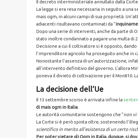
Il decreto interministeriale annullato dalla Corte
La legge si era resa necessaria in seguito a una ser
mais ogm, in alcuni campi di sua proprietà. Un’at
adiacenti risultavano contaminati da “
inquiname
Dopo una serie di interventi, anche da parte di 
stato inoltre condannato a pagare una multa di 2
Decisione a cui il coltivatore si è opposto, dando 
l’imprenditore agricolo ha proseguito anche in 
Nonostante l’assenza di un’autorizzazione, infat
all’intervento definitivo del governo. L’allora M
poneva il divieto di coltivazione per il Mon810. L
La decisione dell’Ue
Il 13 settembre scorso è arrivata infine la
senten
di mais ogm in Italia
.
Le autorità comunitarie sostengono che “
non vi
La Corte si è però spinta oltre, sostenendo l’illeg
scientifico in merito all’esistenza di un certo ris
Per poter vietare gli Ogm in Italia, dunque, si d