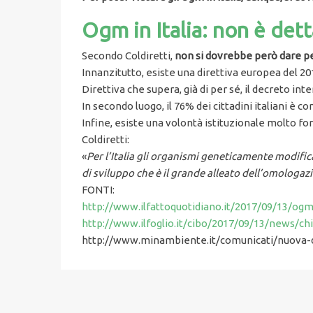
Ogm in Italia: non è dett
Secondo Coldiretti,
non si dovrebbe però dare per
Innanzitutto, esiste una direttiva europea del 2015
Direttiva che supera, già di per sé, il decreto int
In secondo luogo, il 76% dei cittadini italiani è c
Infine, esiste una volontà istituzionale molto fo
Coldiretti:
«
Per l’Italia gli organismi geneticamente modifi
di sviluppo che è il grande alleato dell’omologaz
FONTI:
http://www.ilfattoquotidiano.it/2017/09/13/og
http://www.ilfoglio.it/cibo/2017/09/13/news/ch
http://www.minambiente.it/comunicati/nuova-d