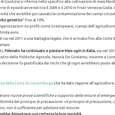
 di Giustizia si riferiva nello specifico alle coltivazioni di mais M
ie di episodi avvenuti tra il 2009 e il 2010 in Friuli-Venezia Giulia.
tività che avrebbe poi causato la contaminazione dei campi circostan
nto genetico
” fino al 10%.
Organizzazioni no profit come Greenpeace, i campi dell’agricoltore
5mila euro.
il via nel 2011 a una battaglia legale, che è arrivata fino alla Corte
campo.
ti,
Fidenato ha continuato a piantare Mais ogm in Italia
, sia nel 20
inistro delle Politiche Agricole, Nunzia De Girolamo, insieme a Lor
a decisione fu giustificata dai rischi che gli ogm avrebbero posto al
za della Corte di Lussemburgo
che ha dato ragione all’agricoltore
 erano nuove prove scientifiche a supporto delle misure di emergen
ittimità del principio di precauzione: «
Il principio di precauzione,
chio, non è sufficiente per adottare tali misure
».
ovrebbe dimostrare con certezza la loro nocività
.