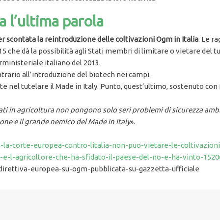
a l’ultima parola
 scontata la reintroduzione delle coltivazioni Ogm in Italia
. Le r
 che dà la possibilità agli Stati membri di limitare o vietare del tu
erministeriale italiano del 2013.
ontrario all’introduzione del biotech nei campi.
rte nel tutelare il Made in Italy. Punto, quest’ultimo, sostenuto c
cati in agricoltura non pongono solo seri problemi di sicurezza a
ione e il grande nemico del Made in Italy
».
m-la-corte-europea-contro-litalia-non-puo-vietare-le-coltivazi
i-e-l-agricoltore-che-ha-sfidato-il-paese-del-no-e-ha-vinto-1520
irettiva-europea-su-ogm-pubblicata-su-gazzetta-ufficiale