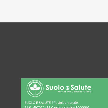
SUOLO E SALUTE SRL Unipersonale,
P.I. 01497070415 Capitale sociale 100000€