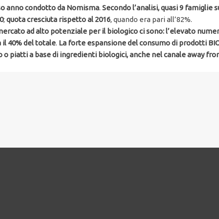
scorso anno condotto da Nomisma
.
Secondo l’analisi, quasi 9 famiglie s
0
;
quota cresciuta rispetto al 2016
, quando era pari all’82%.
n mercato ad alto potenziale per il biologico ci sono: l’elevato nume
il 40% del totale
.
La forte espansione del consumo di prodotti BIO 
 o piatti a base di ingredienti biologici, anche nel canale away f