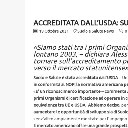
ACCREDITATA DALL’USDA: S
18 Ottobre 2021
Suolo e Salute News
0
«Siamo stati tra i primi Organi
lontano 2003, – dichiara Aless
tornare sull’accreditamento pe
verso il mercato statunitense
Suolo e Salute è stata accreditata dall’USDA
– Un
in conformità al NOP; la normativa americana per
«
E’ un riconoscimento importante
–
commenta A
primi Organismi di certificazione ad operare in
equivalenza tra UE e USDA
.
Abbiamo deciso
, pe
aumentare le opportunità di sviluppo sia di Suolo
senz’altro ampiamente meritato per l’impegno e 
Il mercato americano offre una grande prospettiv