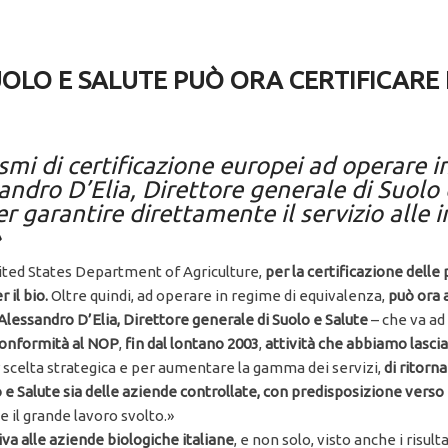
UOLO E SALUTE PUÒ ORA CERTIFICARE
smi di certificazione europei ad operare i
andro D’Elia, Direttore generale di Suolo
r garantire direttamente il servizio alle
»
ited States Department of Agriculture,
per la certificazione delle
 il bio.
Oltre quindi, ad operare in regime di equivalenza,
può ora 
lessandro D’Elia
, Direttore generale di Suolo e Salute
– che va ad 
 conformità al NOP
,
fin dal lontano 2003
,
attività che abbiamo lasciat
r scelta strategica e per aumentare la gamma dei servizi,
di ritorn
 e Salute sia delle aziende controllate, con predisposizione verso
il grande lavoro svolto.»
a alle aziende biologiche italiane
, e non solo, visto anche i risult