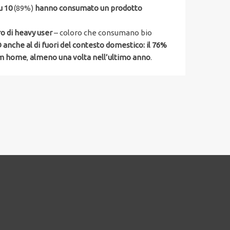
u 10
(89%)
hanno consumato un prodotto
ro di heavy user
– coloro che consumano bio
anche al di fuori del contesto domestico: il 76%
rom home
,
almeno una volta nell’ultimo anno
.