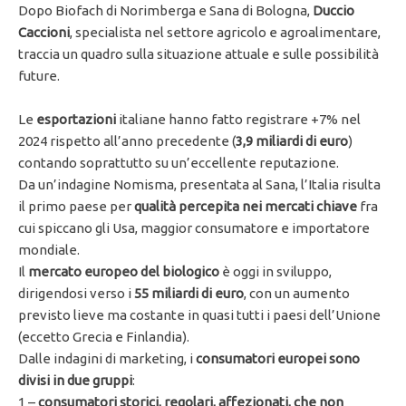
Dopo Biofach di Norimberga e Sana di Bologna,
Duccio
Caccioni
, specialista nel settore agricolo e agroalimentare,
traccia un quadro sulla situazione attuale e sulle possibilità
future.
Le
esportazioni
italiane hanno fatto registrare +7% nel
2024 rispetto all’anno precedente (
3,9 miliardi di euro
)
contando soprattutto su un’eccellente reputazione.
Da un’indagine Nomisma, presentata al Sana, l’Italia risulta
il primo paese per
qualità percepita nei mercati chiave
fra
cui spiccano gli Usa, maggior consumatore e importatore
mondiale.
Il
mercato europeo del biologico
è oggi in sviluppo,
dirigendosi verso i
55 miliardi di euro
, con un aumento
previsto lieve ma costante in quasi tutti i paesi dell’Unione
(eccetto Grecia e Finlandia).
Dalle indagini di marketing, i
consumatori europei sono
divisi in due gruppi
:
1 –
consumatori storici, regolari, affezionati, che non