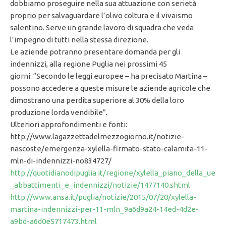
dobbiamo proseguire nella sua attuazione con serietà
proprio per salvaguardare l’olivo coltura e il vivaismo
salentino. Serve un grande lavoro di squadra che veda
l’impegno di tutti nella stessa direzione.
Le aziende potranno presentare domanda per gli
indennizzi, alla regione Puglia nei prossimi 45
giorni: “Secondo le leggi europee – ha precisato Martina –
possono accedere a queste misure le aziende agricole che
dimostrano una perdita superiore al 30% della loro
produzione lorda vendibile”.
Ulteriori approfondimenti e fonti:
http://www.lagazzettadelmezzogiorno.it/notizie-
nascoste/emergenza-xylella-firmato-stato-calamita-11-
mln-di-indennizzi-no834727/
http://quotidianodipuglia.it/regione/xylella_piano_della_ue
_abbattimenti_e_indennizzi/notizie/1477140.shtml
http://www.ansa.it/puglia/notizie/2015/07/20/xylella-
martina-indennizzi-per-11-mln_9a6d9a24-14ed-4d2e-
a9bd-a6d0e5717473.html