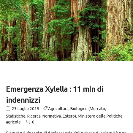
Emergenza Xylella : 11 mln di
indennizzi
23 Luglio 2015
Agricoltura
,
Biologico (Mercato,
Statistiche, Ricerca, Normativa, Estero)
,
Ministero delle Politiche
agricole
0
Firmato il decreto di declaratoria dello stato di calamità per