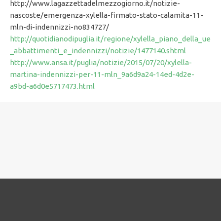
http://www.lagazzettadelmezzogiorno.it/notizie-
nascoste/emergenza-xylella-firmato-stato-calamita-11-
mln-di-indennizzi-no834727/
http://quotidianodipuglia.it/regione/xylella_piano_della_ue
_abbattimenti_e_indennizzi/notizie/1477140.shtml
http://www.ansa.it/puglia/notizie/2015/07/20/xylella-
martina-indennizzi-per-11-mln_9a6d9a24-14ed-4d2e-
a9bd-a6d0e5717473.html