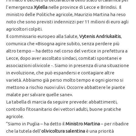
l’emergenza
Xylella
nelle province di Lecce e Brindisi. Il
ministro delle Politiche agricole, Maurizio Martina ha reso
noto che sono previsti indennizzi per 11 milioni di euro agli
agricoltori colpiti.
Il commissario europeo alla Salute,
Vytenis Andriukaitis
,
comunica che «Bisogna agire subito, senza perdere più
altro tempo – ha detto nel corso del vertice in prefettura a
Lecce, dopo aver ascoltato sindaci, comitati spontanei e
associazioni olivicole -. Siamo in presenza di una situazione
in evoluzione, che può espandersi e contagiare altre
varietà. Abbiamo già perso molto tempo e ogni giorno si
mettono a rischio nuovi ulivi. Occorre abbattere le piante
malate per salvare quelle sane».
La tabella di marcia da seguire prevede: abbattimenti,
controllo fitosanitario dei vettori adulti, buone pratiche
agricole.
“Siamo in Puglia – ha detto il
Ministro Martina
– per ribadire
che la tutela dell’
olivicoltura salentina
è una priorità