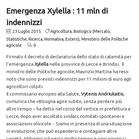
Emergenza Xylella : 11 mln di
indennizzi
23 Luglio 2015
Agricoltura
,
Biologico (Mercato,
Statistiche, Ricerca, Normativa, Estero)
,
Ministero delle Politiche
agricole
0
Firmato il decreto di declaratoria dello stato di calamità per
l’emergenza
Xylella
nelle province di Lecce e Brindisi. Il
ministro delle Politiche agricole, Maurizio Martina ha reso
noto che sono previsti indennizzi per 11 milioni di euro agli
agricoltori colpiti.
Il commissario europeo alla Salute,
Vytenis Andriukaitis
,
comunica che «Bisogna agire subito, senza perdere più
altro tempo – ha detto nel corso del vertice in prefettura a
Lecce, dopo aver ascoltato sindaci, comitati spontanei e
associazioni olivicole -. Siamo in presenza di una situazione
in evoluzione, che può espandersi e contagiare altre
varietà. Abbiamo già perso molto tempo e ogni giorno si