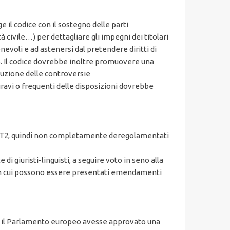
il codice con il sostegno delle parti
tà civile…) per dettagliare gli impegni dei titolari
nevoli e ad astenersi dal pretendere diritti di
o. Il codice dovrebbe inoltre promuovere una
luzione delle controversie
avi o frequenti delle disposizioni dovrebbe
e NGT2, quindi non completamente deregolamentati
di giuristi-linguisti, a seguire voto in seno alla
a in cui possono essere presentati emendamenti
24 il Parlamento europeo avesse approvato una