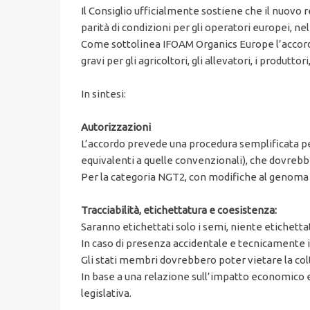
Il Consiglio ufficialmente sostiene che il nuovo
parità di condizioni per gli operatori europei, 
Come sottolinea IFOAM Organics Europe l’accordo
gravi per gli agricoltori, gli allevatori, i produtto
In sintesi:
Autorizzazioni
L’accordo prevede una procedura semplificata pe
equivalenti a quelle convenzionali), che dovreb
Per la categoria NGT2, con modifiche al genoma p
Tracciabilità, etichettatura e coesistenza:
Saranno etichettati solo i semi, niente etichetta
In caso di presenza accidentale e tecnicamente i
Gli stati membri dovrebbero poter vietare la col
In base a una relazione sull’impatto economico 
legislativa.