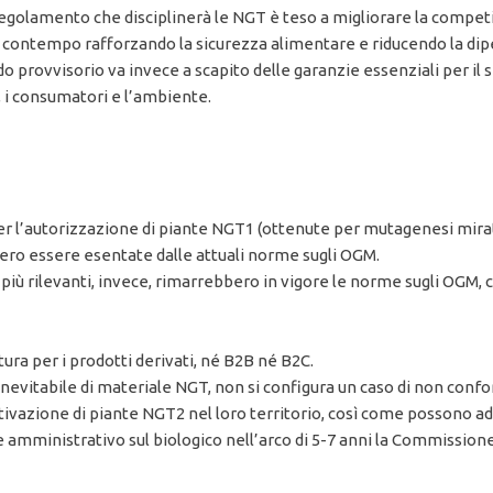
 regolamento che disciplinerà le NGT è teso a migliorare la competi
nel contempo rafforzando la sicurezza alimentare e riducendo la di
 provvisorio va invece a scapito delle garanzie essenziali per i
ri, i consumatori e l’ambiente.
r l’autorizzazione di piante NGT1 (ottenute per mutagenesi mira
bero essere esentate dalle attuali norme sugli OGM.
iù rilevanti, invece, rimarrebbero in vigore le norme sugli OGM, c
tura per i prodotti derivati, né B2B né B2C.
nevitabile di materiale NGT, non si configura un caso di non confo
tivazione di piante NGT2 nel loro territorio, così come possono a
e amministrativo sul biologico nell’arco di 5-7 anni la Commissio