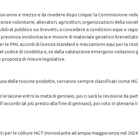
 un anno e mezzo e da rivedere dopo cinque: la Commissione redige 
icenze volontarie, allevatori, agricoltori, organizzazioni della socie
ibili al pubblico sui brevetti, a concedere a condizioni eque e ragio
 di presenza involontaria e minore di materiale genetico brevettat
e PMI, accordi di licenza standard e meccanismi equi per la riso
codice di condotta e, se dalla valutazione emergono violazioni gr
proposta di misure legislative.
a causa delle tossine prodotte, verranno sempre classificati com
le lacune entro la metà di gennaio, poi ci sarà la revisione da parte 
accordo (al più presto alla fine di gennaio), poi voto in plenari
vetti per le colture NGT (nonostante ad ampia maggioranza nel 20