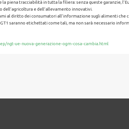
a piena tracciabilità in tutta la filiera: senza queste garanzie, l’
ro dell’agricoltura e dell’allevamento innovativi.
ami al diritto dei consumatori all’informazione sugli alimenti che 
NGT1 saranno etichettati come tali, ma non sarà necessario informa
/deep/ngt-ue-nuova-generazione-ogm-cosa-cambia.html