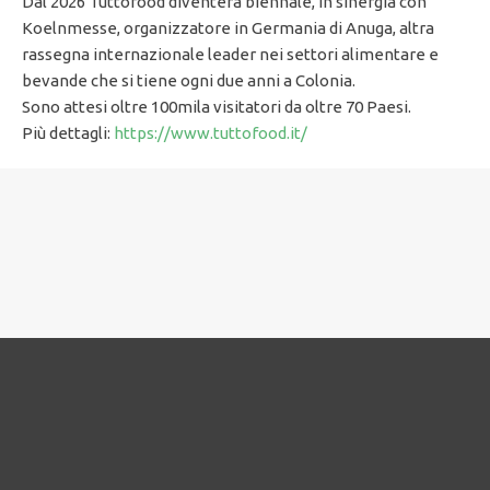
Dal 2026 Tuttofood diventerà biennale, in sinergia con
Koelnmesse, organizzatore in Germania di Anuga, altra
rassegna internazionale leader nei settori alimentare e
bevande che si tiene ogni due anni a Colonia.
Sono attesi oltre 100mila visitatori da oltre 70 Paesi.
Più dettagli:
https://www.tuttofood.it/