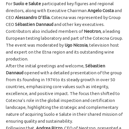
For
Suolo e Salute
participated key figures and regional
directors, along with Executive Chairman
Angelo Costa
and
CEO
Alessandro D’Elia.
Cotecna was represented by Group
CEO
Sébastien Dannaud
and other key executives.
Contributors also included members of
Neotron
, a leading
European testing laboratory and part of the Cotecna Group.
The event was moderated by
Ugo Nicosia
, television host
and expert on the Etna region and its outstanding wine
production.
After the initial greetings and welcome,
Sébastien
Dannaud
opened with a detailed presentation of the group
from its founding in 1974 to its steady growth in over 50
countries, emphasizing core values such as integrity,
excellence, and positive impact. The focus then shifted to
Cotecna’s role in the global inspection and certification
landscape, highlighting the strategic and complementary
nature of acquiring Suolo e Salute in their shared mission of
ensuring quality and sustainability.
Following that,
Andrea Rizzo
, CEO of Neotron, presented a