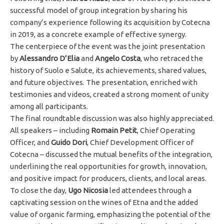
successful model of group integration by sharing his
company’s experience following its acquisition by Cotecna
in 2019, as a concrete example of effective synergy.
The centerpiece of the event was the joint presentation
by
Alessandro D’Elia
and
Angelo Costa
, who retraced the
history of Suolo e Salute, its achievements, shared values,
and future objectives. The presentation, enriched with
testimonies and videos, created a strong moment of unity
among all participants.
The final roundtable discussion was also highly appreciated.
All speakers – including
Romain Petit
, Chief Operating
Officer, and
Guido Dori
, Chief Development Officer of
Cotecna – discussed the mutual benefits of the integration,
underlining the real opportunities for growth, innovation,
and positive impact for producers, clients, and local areas.
To close the day,
Ugo Nicosia
led attendees through a
captivating session on the wines of Etna and the added
value of organic farming, emphasizing the potential of the