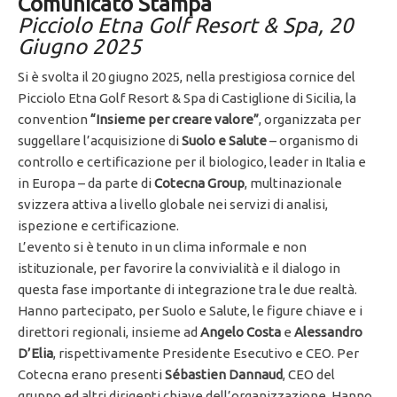
Comunicato Stampa
Picciolo Etna Golf Resort & Spa, 20
Giugno 2025
Si è svolta il 20 giugno 2025, nella prestigiosa cornice del
Picciolo Etna Golf Resort & Spa di Castiglione di Sicilia, la
convention
“Insieme per creare valore”
, organizzata per
suggellare l’acquisizione di
Suolo e Salute
– organismo di
controllo e certificazione per il biologico, leader in Italia e
in Europa – da parte di
Cotecna Group
, multinazionale
svizzera attiva a livello globale nei servizi di analisi,
ispezione e certificazione.
L’evento si è tenuto in un clima informale e non
istituzionale, per favorire la convivialità e il dialogo in
questa fase importante di integrazione tra le due realtà.
Hanno partecipato, per Suolo e Salute, le figure chiave e i
direttori regionali, insieme ad
Angelo Costa
e
Alessandro
D’Elia
, rispettivamente Presidente Esecutivo e CEO. Per
Cotecna erano presenti
Sébastien Dannaud
, CEO del
gruppo ed altri dirigenti chiave dell’organizzazione. Hanno