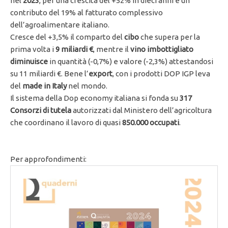
nel
2023
, per una crescita del +52% in dieci anni e un
contributo del 19% al fatturato complessivo
dell’agroalimentare italiano.
Cresce del +3,5% il comparto del
cibo
che supera per la
prima volta i
9 miliardi €
, mentre il
vino imbottigliato
diminuisce
in quantità (-0,7%) e valore (-2,3%) attestandosi
su 11 miliardi €. Bene l’
export
, con i prodotti DOP IGP leva
del
made in Italy
nel mondo.
Il sistema della Dop economy italiana si fonda su
317
Consorzi di tutela
autorizzati dal Ministero dell’agricoltura
che coordinano il lavoro di quasi
850.000 occupati
.
Per approfondimenti: