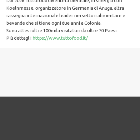
Dal 2026 Tuttofood diventerà biennale, in sinergia con
Koelnmesse, organizzatore in Germania di Anuga, altra
rassegna internazionale leader nei settori alimentare e
bevande che si tiene ogni due anni a Colonia.
Sono attesi oltre 100mila visitatori da oltre 70 Paesi.
Più dettagli:
https://www.tuttofood.it/