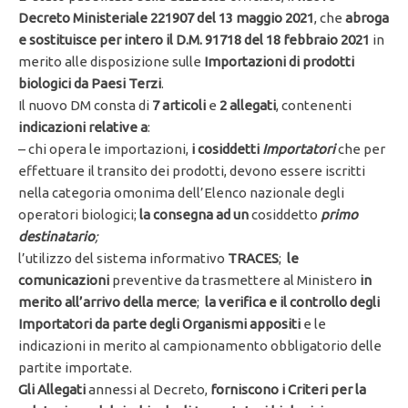
Decreto Ministeriale 221907 del 13 maggio 2021
, che
abroga
e sostituisce per intero il D.M. 91718 del 18 febbraio 2021
in
merito alle disposizione sulle
Importazioni di prodotti
biologici da Paesi Terzi
.
Il nuovo DM consta di
7 articoli
e
2 allegati
, contenenti
indicazioni relative a
:
– chi opera le importazioni,
i cosiddetti
Importatori
che per
effettuare il transito dei prodotti, devono essere iscritti
nella categoria omonima dell’Elenco nazionale degli
operatori biologici;
la consegna ad un
cosiddetto
primo
destinatario
;
l’utilizzo del sistema informativo
TRACES
;
le
comunicazioni
preventive da trasmettere al Ministero
in
merito all’arrivo della merce
;
la verifica e il controllo degli
Importatori da parte degli Organismi appositi
e le
indicazioni in merito al campionamento obbligatorio delle
partite importate.
Gli Allegati
annessi al Decreto,
forniscono i Criteri per la